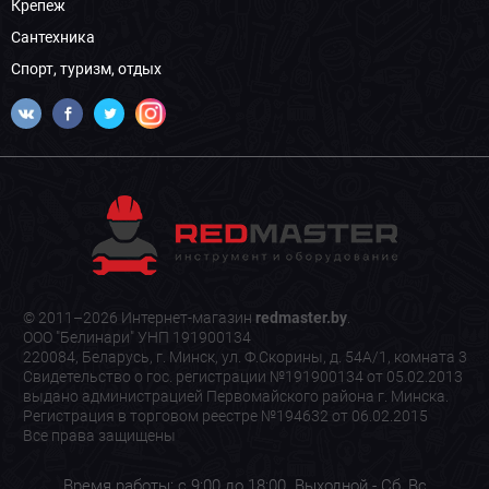
Крепеж
Сантехника
Спорт, туризм, отдых
© 2011–2026 Интернет-магазин
redmaster.by
.
ООО "Белинари" УНП 191900134
220084, Беларусь, г. Минск, ул. Ф.Скорины, д. 54А/1, комната 3
Свидетельство о гос. регистрации №191900134 от 05.02.2013
выдано администрацией Первомайского района г. Минска.
Регистрация в торговом реестре №194632 от 06.02.2015
Все права защищены
Время работы: с 9:00 до 18:00. Выходной - Сб, Вс