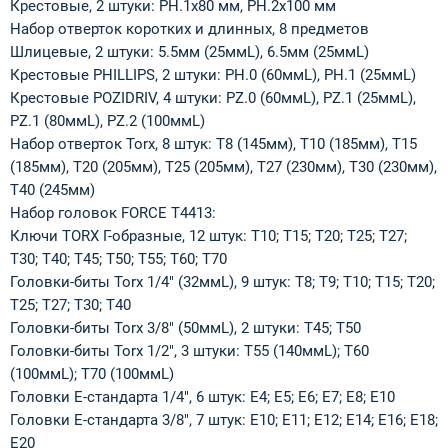
Крестовые, 2 штуки: PH.1х80 мм, PH.2х100 мм
Набор отверток коротких и длинных, 8 предметов
Шлицевые, 2 штуки: 5.5мм (25ммL), 6.5мм (25ммL)
Крестовые PHILLIPS, 2 штуки: PH.0 (60ммL), PH.1 (25ммL)
Крестовые POZIDRIV, 4 штуки: PZ.0 (60ммL), PZ.1 (25ммL),
PZ.1 (80ммL), PZ.2 (100ммL)
Набор отверток Torx, 8 штук: T8 (145мм), T10 (185мм), T15
(185мм), T20 (205мм), T25 (205мм), T27 (230мм), T30 (230мм),
T40 (245мм)
Набор головок FORCE T4413:
Ключи TORX Г-образные, 12 штук: T10; T15; T20; T25; T27;
T30; T40; T45; T50; T55; T60; T70
Головки-биты Torx 1/4" (32ммL), 9 штук: T8; T9; T10; T15; T20;
T25; T27; T30; T40
Головки-биты Torx 3/8" (50ммL), 2 штуки: T45; T50
Головки-биты Torx 1/2", 3 штуки: T55 (140ммL); T60
(100ммL); T70 (100ммL)
Головки Е-стандарта 1/4", 6 штук: E4; E5; E6; E7; E8; E10
Головки Е-стандарта 3/8", 7 штук: E10; E11; E12; E14; E16; E18;
E20