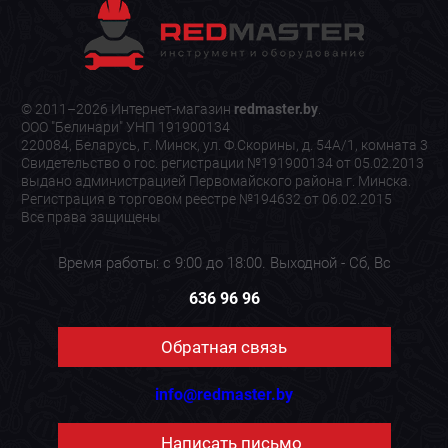
© 2011–2026 Интернет-магазин
redmaster.by
.
ООО "Белинари" УНП 191900134
220084, Беларусь, г. Минск, ул. Ф.Скорины, д. 54А/1, комната 3
Свидетельство о гос. регистрации №191900134 от 05.02.2013
выдано администрацией Первомайского района г. Минска.
Регистрация в торговом реестре №194632 от 06.02.2015
Все права защищены
Время работы: с 9:00 до 18:00. Выходной - Сб, Вс
636 96 96
Обратная связь
info@redmaster.by
Написать письмо