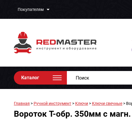
Покупателям
Каталог
Главная
>
Ручной инструмент
>
Ключи
>
Ключи свечные
> Во
Вороток T-обр. 350мм с магн