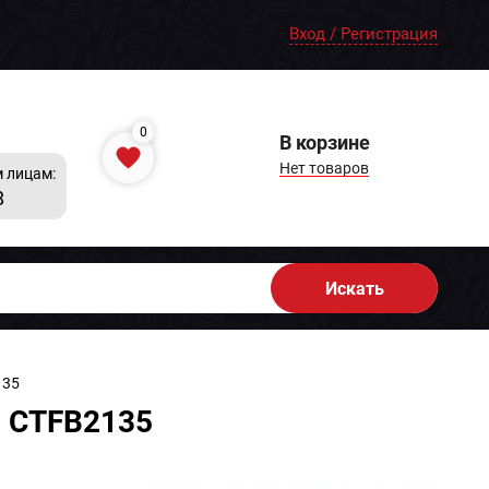
Вход / Регистрация
0
В корзине
Нет товаров
 лицам:
8
Искать
135
l CTFB2135