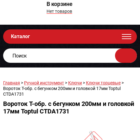
В корзине
Нет товаров
Каталог
Главная
>
Ручной инструмент
>
Ключи
>
Ключи торцевые
>
Вороток T-обр. c бегунком 200мм и головкой 17мм Toptul
CTDA1731
Вороток T-обр. c бегунком 200мм и головкой
17мм Toptul CTDA1731