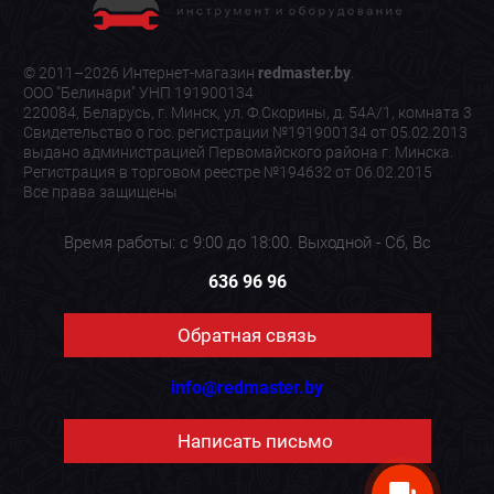
© 2011–2026 Интернет-магазин
redmaster.by
.
ООО "Белинари" УНП 191900134
220084, Беларусь, г. Минск, ул. Ф.Скорины, д. 54А/1, комната 3
Свидетельство о гос. регистрации №191900134 от 05.02.2013
выдано администрацией Первомайского района г. Минска.
Регистрация в торговом реестре №194632 от 06.02.2015
Все права защищены
Время работы: с 9:00 до 18:00. Выходной - Сб, Вс
636 96 96
Обратная связь
info@redmaster.by
Написать письмо