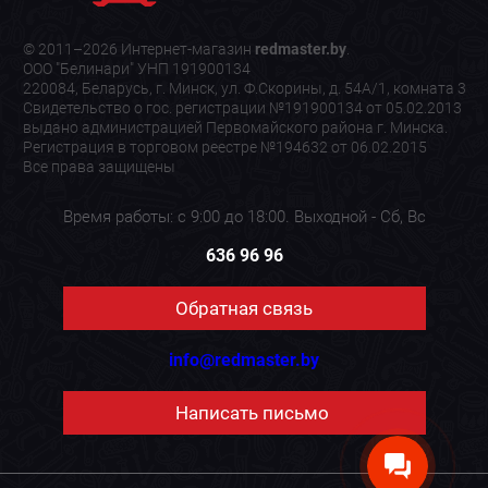
© 2011–2026 Интернет-магазин
redmaster.by
.
ООО "Белинари" УНП 191900134
220084, Беларусь, г. Минск, ул. Ф.Скорины, д. 54А/1, комната 3
Свидетельство о гос. регистрации №191900134 от 05.02.2013
выдано администрацией Первомайского района г. Минска.
Регистрация в торговом реестре №194632 от 06.02.2015
Все права защищены
Время работы: с 9:00 до 18:00. Выходной - Сб, Вс
636 96 96
Обратная связь
info@redmaster.by
Написать письмо