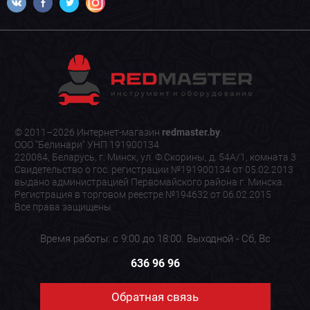
© 2011–2026 Интернет-магазин
redmaster.by
.
ООО "Белинари" УНП 191900134
220084, Беларусь, г. Минск, ул. Ф.Скорины, д. 54А/1, комната 3
Свидетельство о гос. регистрации №191900134 от 05.02.2013
выдано администрацией Первомайского района г. Минска.
Регистрация в торговом реестре №194632 от 06.02.2015
Все права защищены
Время работы: с 9:00 до 18:00. Выходной - Сб, Вс
636 96 96
Обратная связь