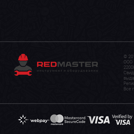
© 20
ООО 
22008
Свид
выда
Реги
Все 