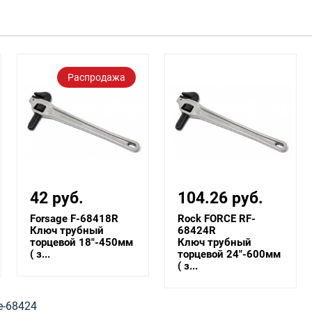
Распродажа
42 руб.
104.26 руб.
Forsage F-68418R
Rock FORCE RF-
Ключ трубный
68424R
торцевой 18"-450мм
Ключ трубный
( з...
торцевой 24"-600мм
( з...
e-68424