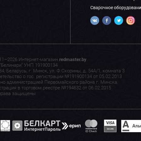
Сварочное оборудовани
11–2026 Интернет-магазин
redmaster.by
.
"Белинари" УНП 191900134
4, Беларусь, г. Минск, ул. Ф.Скорины, д. 54А/1, комната 3
етельство о гос. регистрации №191900134 от 05.02.2013
но администрацией Первомайского района г. Минска.
страция в торговом реестре №194632 от 06.02.2015
права защищены