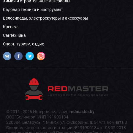
Химия и строительные материалы
Садовая техника и инструмент
Велосипеды, электроскутеры и аксессуары
Крепеж
Сантехника
Спорт, туризм, отдых
© 2011–2026 Интернет-магазин
redmaster.by
.
ООО "Белинари" УНП 191900134
220084, Беларусь, г. Минск, ул. Ф.Скорины, д. 54А/1, комната 3
Свидетельство о гос. регистрации №191900134 от 05.02.2013