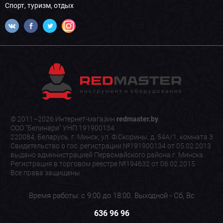
Спорт, туризм, отдых
© 2011–2026 Интернет-магазин
redmaster.by
.
ООО "Белинари" УНП 191900134
220084, Беларусь, г. Минск, ул. Ф.Скорины, д. 54А/1, комната 3
Свидетельство о гос. регистрации №191900134 от 05.02.2013
выдано администрацией Первомайского района г. Минска.
Регистрация в торговом реестре №194632 от 06.02.2015
Все права защищены
Время работы: с 9:00 до 18:00. Выходной - Сб, Вс
636 96 96