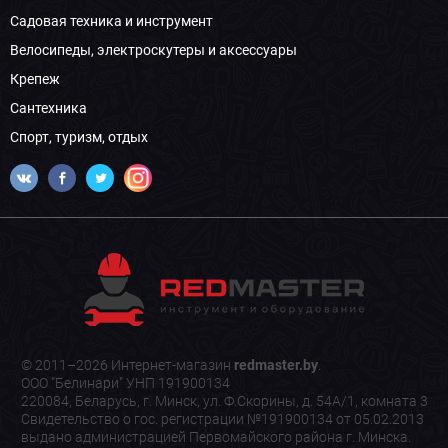
Садовая техника и инструмент
Велосипеды, электроскутеры и аксессуары
Крепеж
Сантехника
Спорт, туризм, отдых
© 2011–2026 Интернет-магазин
redmaster.by
.
ООО "Белинари" УНП 191900134
220084, Беларусь, г. Минск, ул. Ф.Скорины, д. 54А/1, комната 3
Свидетельство о гос. регистрации №191900134 от 05.02.2013
выдано администрацией Первомайского района г. Минска.