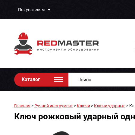
Покупателям
Каталог
Главная
>
Ручной инструмент
>
Ключи
>
Ключи ударные
> Кл
Ключ рожковый ударный одно