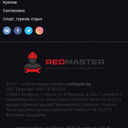
Крепеж
Сантехника
Спорт, туризм, отдых
© 2011–2026 Интернет-магазин
redmaster.by
.
ООО "Белинари" УНП 191900134
220084, Беларусь, г. Минск, ул. Ф.Скорины, д. 54А/1, комната 3
Свидетельство о гос. регистрации №191900134 от 05.02.2013
выдано администрацией Первомайского района г. Минска.
Регистрация в торговом реестре №194632 от 06.02.2015
Все права защищены