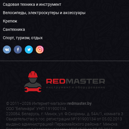
Садовая техника и инструмент
Велосипеды, электроскутеры и аксессуары
Крепеж
Сантехника
Спорт, туризм, отдых
© 2011–2026 Интернет-магазин
redmaster.by
.
ООО "Белинари" УНП 191900134
220084, Беларусь, г. Минск, ул. Ф.Скорины, д. 54А/1, комната 3
Свидетельство о гос. регистрации №191900134 от 05.02.2013
выдано администрацией Первомайского района г. Минска.