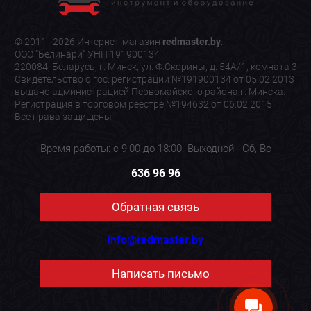
© 2011–2026 Интернет-магазин
redmaster.by
.
ООО "Белинари" УНП 191900134
220084, Беларусь, г. Минск, ул. Ф.Скорины, д. 54А/1, комната 3
Свидетельство о гос. регистрации №191900134 от 05.02.2013
выдано администрацией Первомайского района г. Минска.
Регистрация в торговом реестре №194632 от 06.02.2015
Все права защищены
Время работы: с 9:00 до 18:00. Выходной - Сб, Вс
636 96 96
Обратная связь
info@redmaster.by
Написать письмо