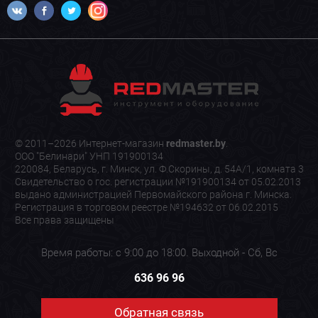
© 2011–2026 Интернет-магазин
redmaster.by
.
ООО "Белинари" УНП 191900134
220084, Беларусь, г. Минск, ул. Ф.Скорины, д. 54А/1, комната 3
Свидетельство о гос. регистрации №191900134 от 05.02.2013
выдано администрацией Первомайского района г. Минска.
Регистрация в торговом реестре №194632 от 06.02.2015
Все права защищены
Время работы: с 9:00 до 18:00. Выходной - Сб, Вс
636 96 96
Обратная связь