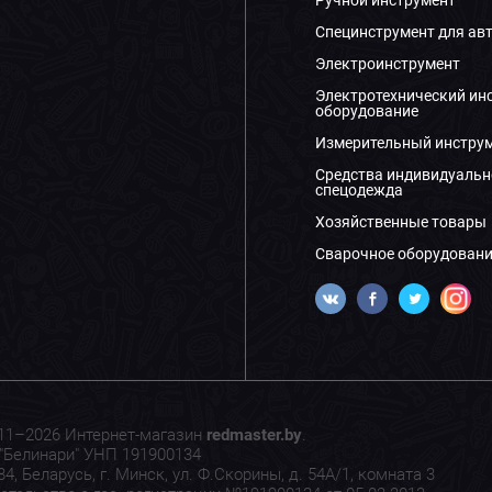
Ручной инструмент
Специнструмент для ав
Электроинструмент
Электротехнический ин
оборудование
Измерительный инстру
Средства индивидуальн
спецодежда
Хозяйственные товары
Сварочное оборудовани
11–2026 Интернет-магазин
redmaster.by
.
"Белинари" УНП 191900134
4, Беларусь, г. Минск, ул. Ф.Скорины, д. 54А/1, комната 3