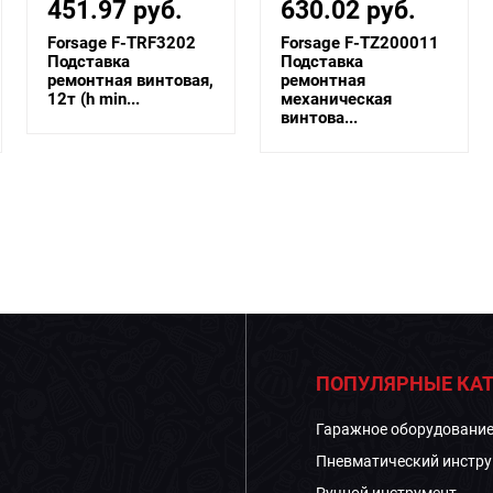
630.02 руб.
199.62 руб.
Forsage F-TZ200011
Forsage F-TRF30502-
Подставка
1
ремонтная
Подставка
механическая
ремонтная 5т (h min
винтова...
390мм, h m...
ПОПУЛЯРНЫЕ КАТ
Гаражное оборудовани
Пневматический инстру