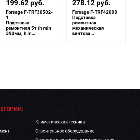
278.12 руб.
86.93 руб.
Forsage F-TRF42008
Torin T42001
Подставка
Опора ремонтная
ремонтная
(PRO SERIES)
механическая
автомобильн...
винтова...
ЕГОРИИ:
е
Климатическая техника
мент
Строительное оборудование