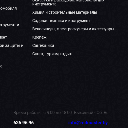
Оснастка и расходные материалы для
инструмента
томобиля
Химия и строительные материалы
Садовая техника и инструмент
струмент и
Велосипеды, электроскутеры и аксессуары
мент
Крепеж
ой защиты и
Сантехника
Спорт, туризм, отдых
е
Время работы: с 9:00 до 18:00. Выходной - Сб, Вс
636 96 96
info@redmaster.by