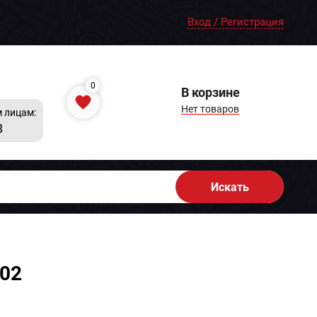
Вход / Регистрация
0
В корзине
Нет товаров
 лицам:
8
Искать
002