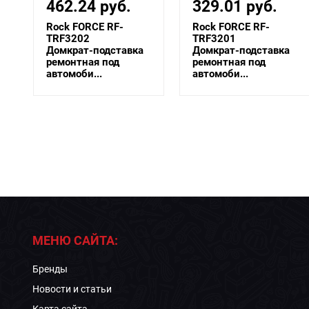
329.01 руб.
451.97 руб.
Rock FORCE RF-
Forsage F-TRF3202
TRF3201
Подставка
Домкрат-подставка
ремонтная винтовая,
ремонтная под
12т (h min...
автомоби...
МЕНЮ САЙТА:
Бренды
Новости и статьи