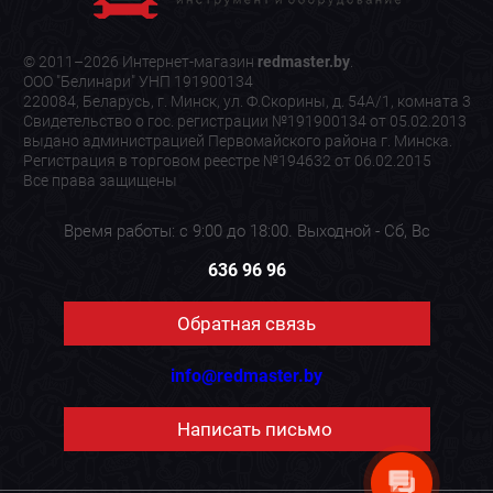
© 2011–2026 Интернет-магазин
redmaster.by
.
ООО "Белинари" УНП 191900134
220084, Беларусь, г. Минск, ул. Ф.Скорины, д. 54А/1, комната 3
Свидетельство о гос. регистрации №191900134 от 05.02.2013
выдано администрацией Первомайского района г. Минска.
Регистрация в торговом реестре №194632 от 06.02.2015
Все права защищены
Время работы: с 9:00 до 18:00. Выходной - Сб, Вс
636 96 96
Обратная связь
info@redmaster.by
Написать письмо