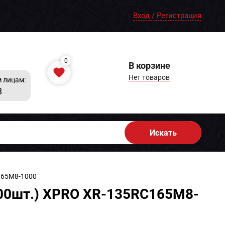
Вход / Регистрация
0
В корзине
Нет товаров
 лицам:
8
Искать
165M8-1000
000шт.) XPRO XR-135RC165M8-