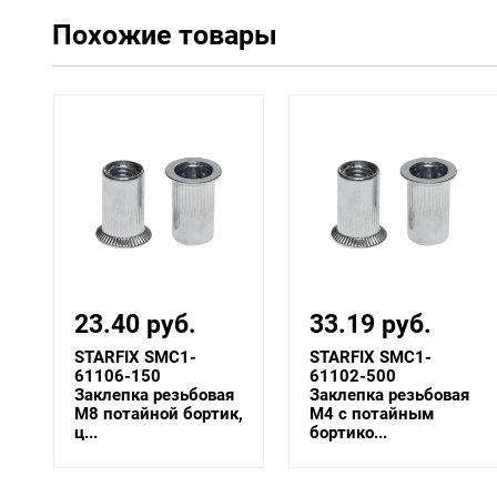
Похожие товары
23.40 руб.
33.19 руб.
STARFIX SMC1-
STARFIX SMC1-
61106-150
61102-500
Заклепка резьбовая
Заклепка резьбовая
й
М8 потайной бортик,
М4 с потайным
ц...
бортико...