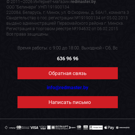
© 2011–2026 Интернет-магазин
redmaster.by
.
ООО "Белинари" УНП 191900134
220084, Беларусь, г. Минск, ул. Ф.Скорины, д. 54А/1, комната 3
Свидетельство о гос. регистрации №191900134 от 05.02.2013
выдано администрацией Первомайского района г. Минска.
Регистрация в торговом реестре №194632 от 06.02.2015
Все права защищены
Время работы: с 9:00 до 18:00. Выходной - Сб, Вс
636 96 96
Обратная связь
info@redmaster.by
Написать письмо