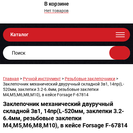
В корзине
Нет товаров
Каталог
Главная
>
Ручной инструмент
>
Резьбовые заклепочники
>
Заклепочник механический двуручный складной 3в1, 14пр(L-
520мм, заклепки 3.2-6.4мм, резьбовые заклепки
М4,М5,М6,М8,М10), в кейсе Forsage F-67814
Заклепочник механический двуручный
складной 3в1, 14пр(L-520мм, заклепки 3.2-
6.4мм, резьбовые заклепки
М4,М5,М6,М8,М10), в кейсе Forsage F-67814